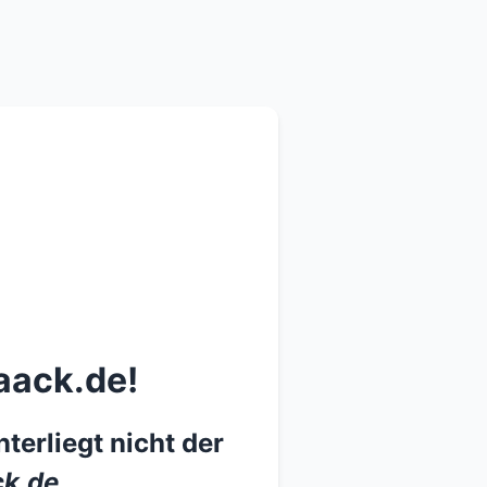
aack.de!
terliegt nicht der
k.de