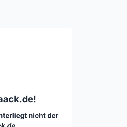
aack.de!
terliegt nicht der
k.de