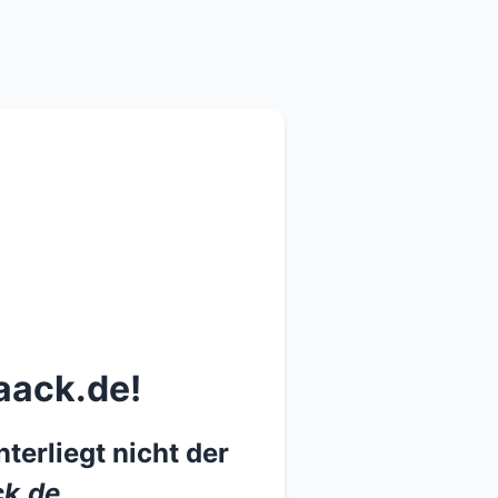
aack.de!
terliegt nicht der
k.de