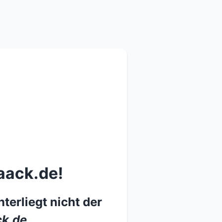
aack.de!
terliegt nicht der
k.de