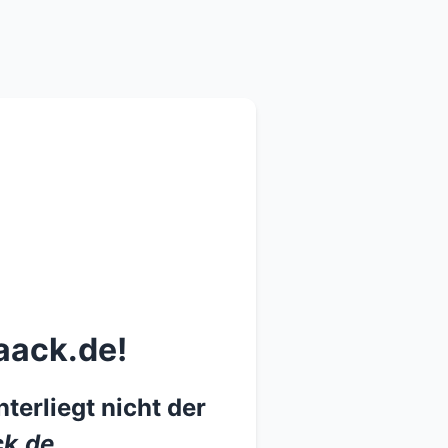
aack.de!
terliegt nicht der
k.de