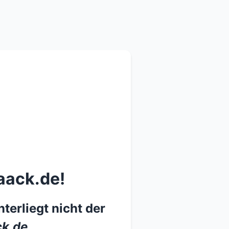
aack.de!
terliegt nicht der
k.de