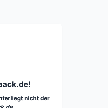
aack.de!
terliegt nicht der
k.de