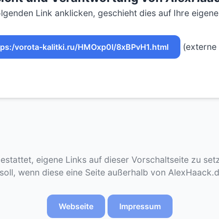
lgenden Link anklicken, geschieht dies auf Ihre eigen
(externe 
tps:/vorota-kalitki.ru/HMOxp0I/8xBPvH1.html
gestattet, eigene Links auf dieser Vorschaltseite zu se
 soll, wenn diese eine Seite außerhalb von AlexHaack.
Webseite
Impressum