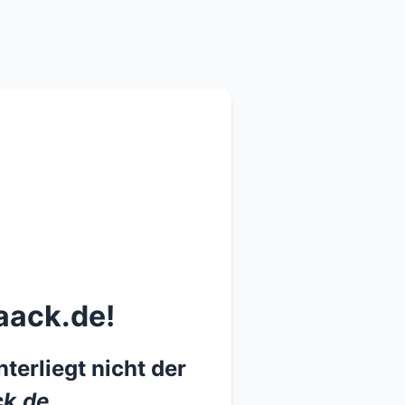
aack.de!
terliegt nicht der
k.de