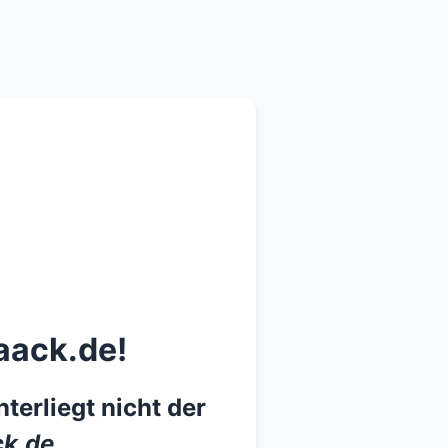
aack.de!
terliegt nicht der
k.de