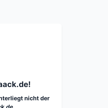
aack.de!
terliegt nicht der
k.de