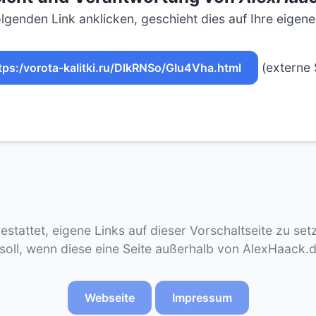
lgenden Link anklicken, geschieht dies auf Ihre eigen
(externe 
tps:/vorota-kalitki.ru/DlkRNSo/GIu4Vha.html
gestattet, eigene Links auf dieser Vorschaltseite zu se
 soll, wenn diese eine Seite außerhalb von AlexHaack.
Webseite
Impressum