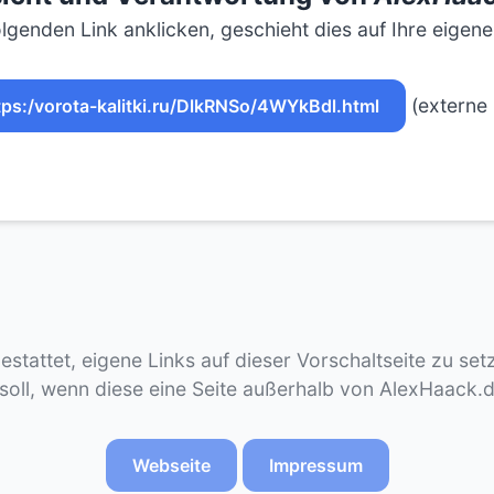
lgenden Link anklicken, geschieht dies auf Ihre eigen
(externe 
tps:/vorota-kalitki.ru/DlkRNSo/4WYkBdl.html
gestattet, eigene Links auf dieser Vorschaltseite zu se
 soll, wenn diese eine Seite außerhalb von AlexHaack.
Webseite
Impressum