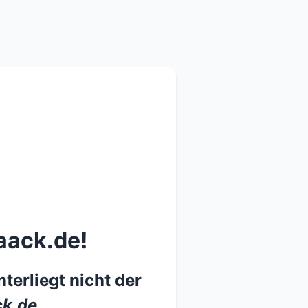
aack.de!
terliegt nicht der
k.de