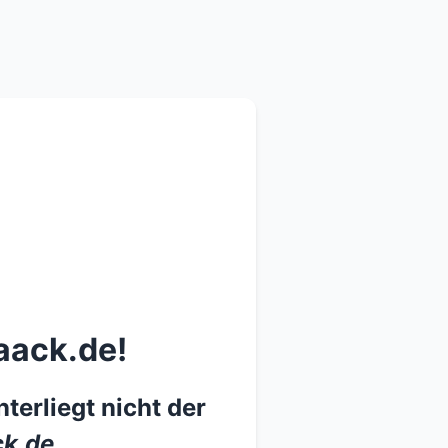
aack.de!
terliegt nicht der
k.de