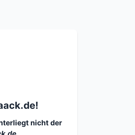
aack.de!
terliegt nicht der
k.de