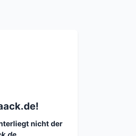
aack.de!
terliegt nicht der
k.de