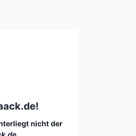
aack.de!
terliegt nicht der
k.de