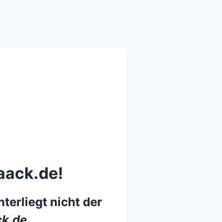
aack.de!
terliegt nicht der
k.de