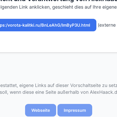
lgenden Link anklicken, geschieht dies auf Ihre eigen
(externe 
tps:/vorota-kalitki.ru/BnLeAhG/ImByP3U.html
gestattet, eigene Links auf dieser Vorschaltseite zu se
 soll, wenn diese eine Seite außerhalb von AlexHaack.
Webseite
Impressum