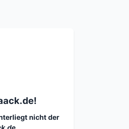
aack.de!
terliegt nicht der
k.de