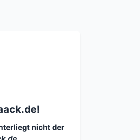
aack.de!
terliegt nicht der
k.de