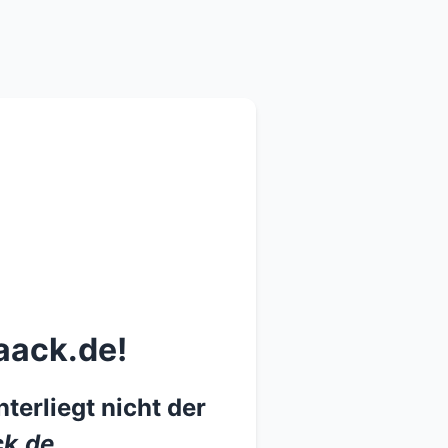
aack.de!
terliegt nicht der
k.de