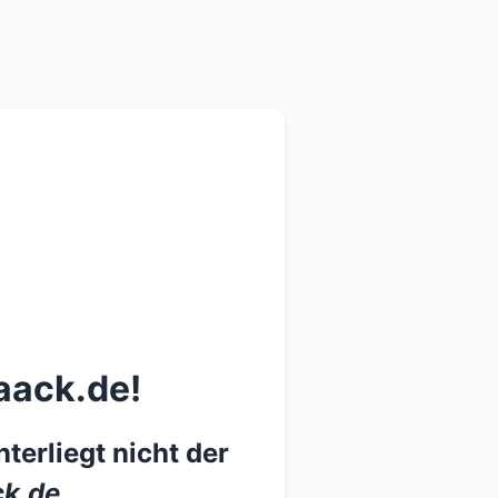
aack.de!
terliegt nicht der
k.de