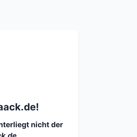
aack.de!
terliegt nicht der
k.de