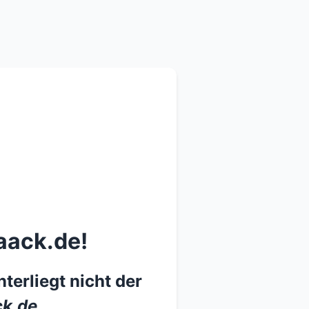
aack.de!
terliegt nicht der
k.de