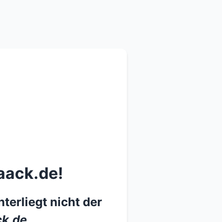
aack.de!
terliegt nicht der
k.de