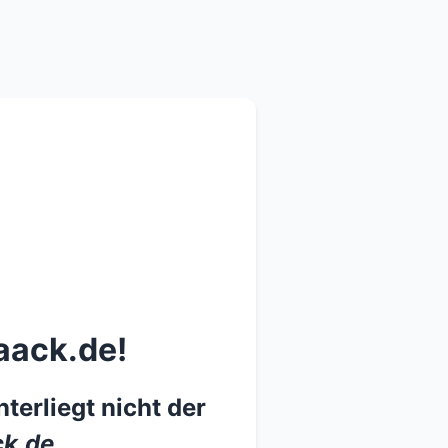
aack.de!
terliegt nicht der
k.de