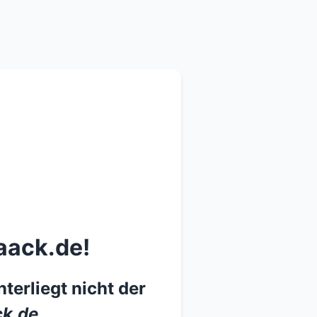
aack.de!
terliegt nicht der
k.de