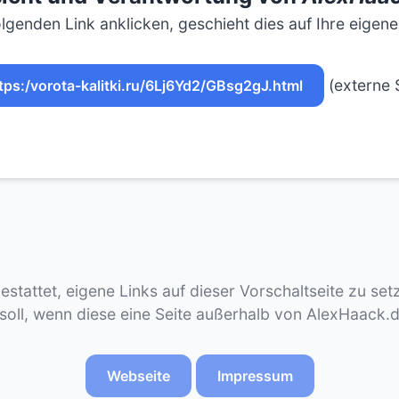
lgenden Link anklicken, geschieht dies auf Ihre eigen
(externe S
tps:/vorota-kalitki.ru/6Lj6Yd2/GBsg2gJ.html
gestattet, eigene Links auf dieser Vorschaltseite zu se
 soll, wenn diese eine Seite außerhalb von AlexHaack.
Webseite
Impressum