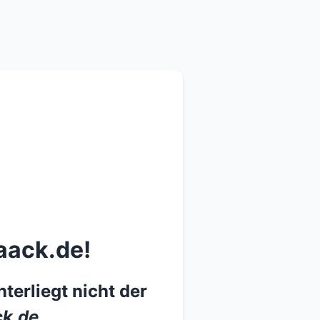
aack.de!
terliegt nicht der
k.de