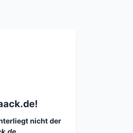
aack.de!
terliegt nicht der
k.de