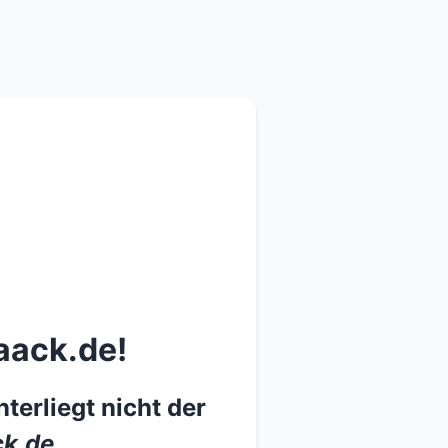
aack.de!
terliegt nicht der
k.de