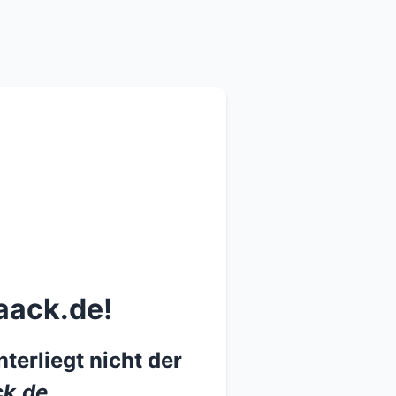
aack.de!
terliegt nicht der
k.de