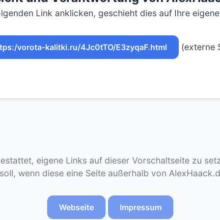
lgenden Link anklicken, geschieht dies auf Ihre eigen
(externe S
tps:/vorota-kalitki.ru/4Jc0tTO/E3zyqaF.html
gestattet, eigene Links auf dieser Vorschaltseite zu se
 soll, wenn diese eine Seite außerhalb von AlexHaack.
Webseite
Impressum