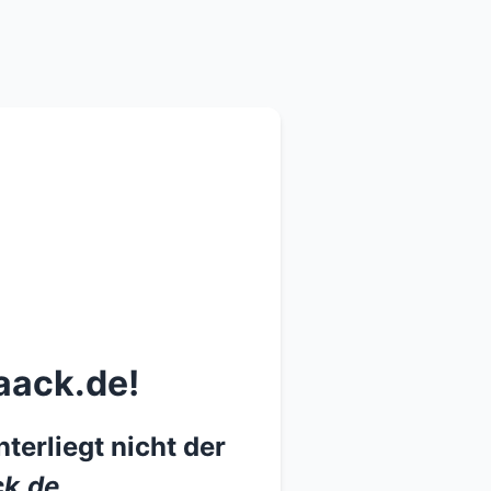
aack.de!
terliegt nicht der
k.de