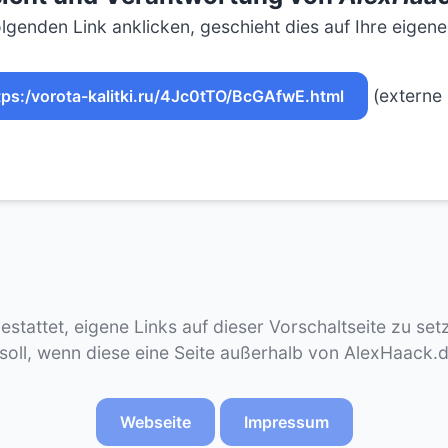
lgenden Link anklicken, geschieht dies auf Ihre eigen
(externe 
tps:/vorota-kalitki.ru/4Jc0tTO/BcGAfwE.html
gestattet, eigene Links auf dieser Vorschaltseite zu se
 soll, wenn diese eine Seite außerhalb von AlexHaack.
Webseite
Impressum