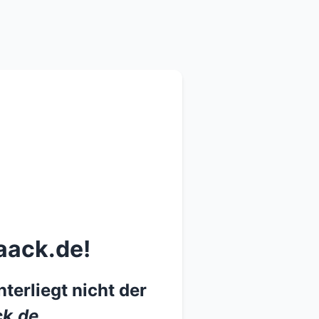
aack.de!
terliegt nicht der
k.de