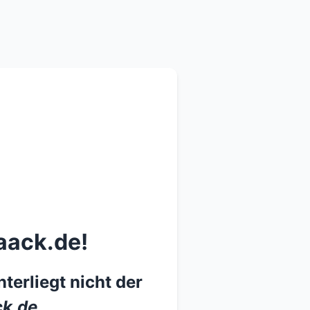
aack.de!
terliegt nicht der
k.de