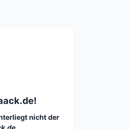
aack.de!
terliegt nicht der
k.de