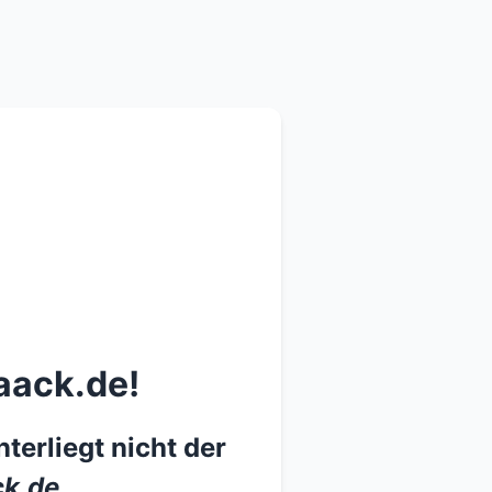
aack.de!
terliegt nicht der
k.de