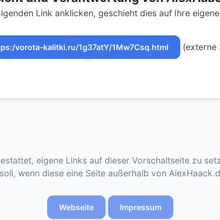
lgenden Link anklicken, geschieht dies auf Ihre eigen
(externe 
tps:/vorota-kalitki.ru/1g37atY/1Mw7Csq.html
gestattet, eigene Links auf dieser Vorschaltseite zu se
 soll, wenn diese eine Seite außerhalb von AlexHaack.
Webseite
Impressum