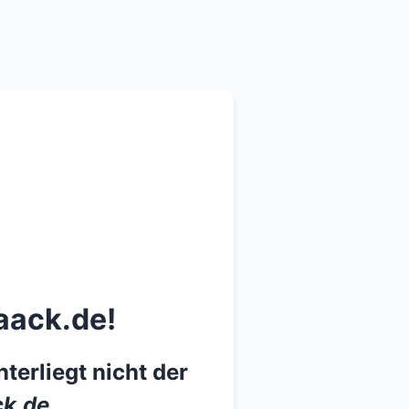
aack.de!
terliegt nicht der
k.de