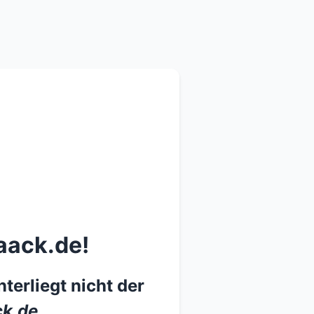
aack.de!
terliegt nicht der
k.de