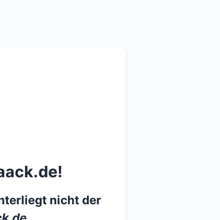
aack.de!
terliegt nicht der
k.de