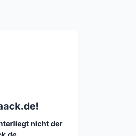
aack.de!
terliegt nicht der
k.de